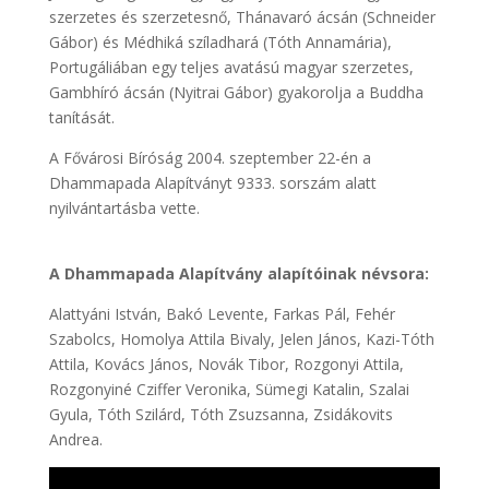
szerzetes és szerzetesnő, Thánavaró ácsán (Schneider
Gábor) és Médhiká szíladhará (Tóth Annamária),
Portugáliában egy teljes avatású magyar szerzetes,
Gambhíró ácsán (Nyitrai Gábor) gyakorolja a Buddha
tanítását.
A Fővárosi Bíróság 2004. szeptember 22-én a
Dhammapada Alapítványt 9333. sorszám alatt
nyilvántartásba vette.
A Dhammapada Alapítvány alapítóinak névsora:
Alattyáni István, Bakó Levente, Farkas Pál, Fehér
Szabolcs, Homolya Attila Bivaly, Jelen János, Kazi-Tóth
Attila, Kovács János, Novák Tibor, Rozgonyi Attila,
Rozgonyiné Cziffer Veronika, Sümegi Katalin, Szalai
Gyula, Tóth Szilárd, Tóth Zsuzsanna, Zsidákovits
Andrea.