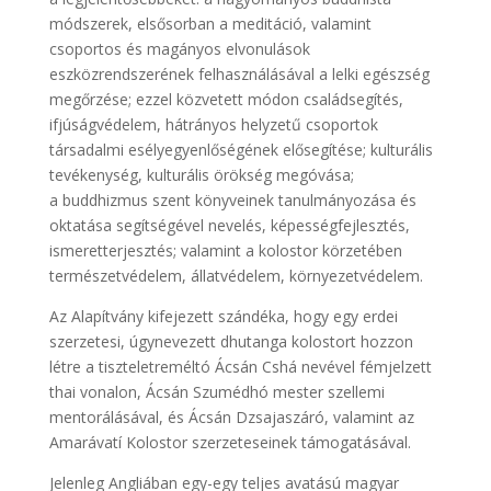
módszerek, elsősorban a meditáció, valamint
csoportos és magányos elvonulások
eszközrendszerének felhasználásával a lelki egészség
megőrzése; ezzel közvetett módon családsegítés,
ifjúságvédelem, hátrányos helyzetű csoportok
társadalmi esélyegyenlőségének elősegítése; kulturális
tevékenység, kulturális örökség megóvása;
a buddhizmus szent könyveinek tanulmányozása és
oktatása segítségével nevelés, képességfejlesztés,
ismeretterjesztés; valamint a kolostor körzetében
természetvédelem, állatvédelem, környezetvédelem.
Az Alapítvány kifejezett szándéka, hogy egy erdei
szerzetesi, úgynevezett dhutanga kolostort hozzon
létre a tiszteletreméltó Ácsán Cshá nevével fémjelzett
thai vonalon, Ácsán Szumédhó mester szellemi
mentorálásával, és Ácsán Dzsajaszáró, valamint az
Amarávatí Kolostor szerzeteseinek támogatásával.
Jelenleg Angliában egy-egy teljes avatású magyar