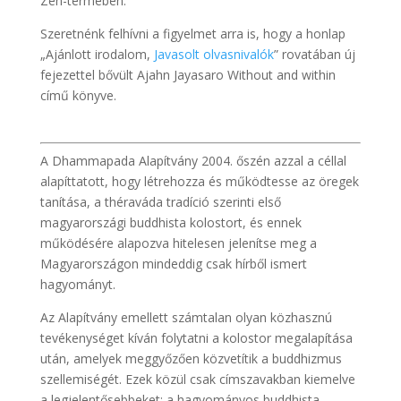
Zen-termében.
Szeretnénk felhívni a figyelmet arra is, hogy a honlap
„Ajánlott irodalom,
Javasolt olvasnivalók
” rovatában új
fejezettel bővült Ajahn Jayasaro Without and within
című könyve.
A Dhammapada Alapítvány 2004. őszén azzal a céllal
alapíttatott, hogy létrehozza és működtesse az öregek
tanítása, a théraváda tradíció szerinti első
magyarországi buddhista kolostort, és ennek
működésére alapozva hitelesen jelenítse meg a
Magyarországon mindeddig csak hírből ismert
hagyományt.
Az Alapítvány emellett számtalan olyan közhasznú
tevékenységet kíván folytatni a kolostor megalapítása
után, amelyek meggyőzően közvetítik a buddhizmus
szellemiségét. Ezek közül csak címszavakban kiemelve
a legjelentősebbeket: a hagyományos buddhista