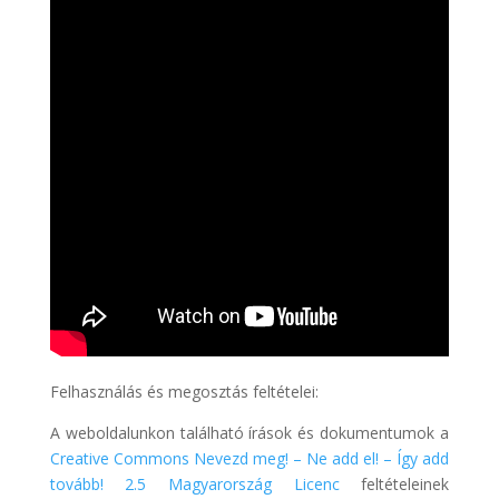
Felhasználás és megosztás feltételei:
A weboldalunkon található írások és dokumentumok a
Creative Commons Nevezd meg! – Ne add el! – Így add
tovább! 2.5 Magyarország Licenc
feltételeinek