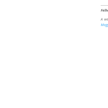
Felh
A we
Magy