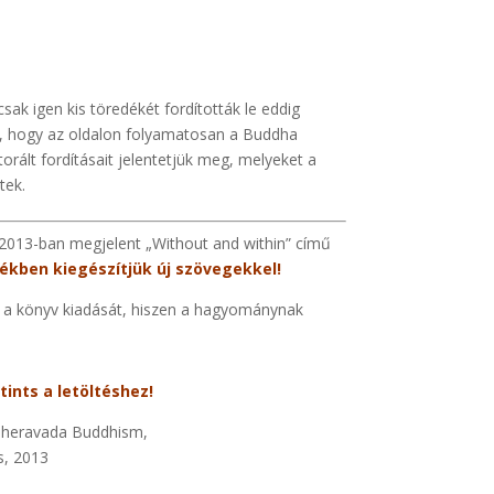
k igen kis töredékét fordították le eddig
ni, hogy az oldalon folyamatosan a Buddha
orált fordításait jelentetjük meg, melyeket a
tek.
 2013-ban megjelent „Without and within” című
ékben kiegészítjük új szövegekkel!
k a könyv kiadását, hiszen a hagyománynak
tints a letöltéshez!
Theravada Buddhism,
s, 2013