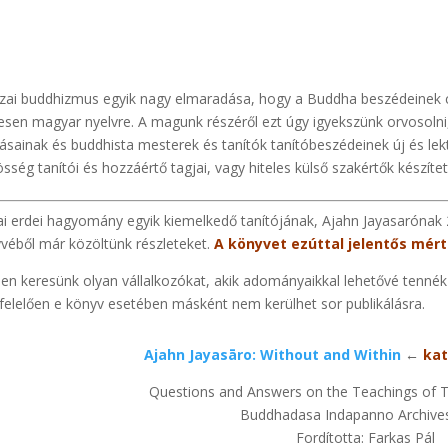
zai buddhizmus egyik nagy elmaradása, hogy a Buddha beszédeinek csa
lesen magyar nyelvre. A magunk részéről ezt úgy igyekszünk orvosol
tásainak és buddhista mesterek és tanítók tanítóbeszédeinek új és lekt
sség tanítói és hozzáértő tagjai, vagy hiteles külső szakértők készítet
ai erdei hagyomány egyik kiemelkedő tanítójának, Ajahn Jayasarónak
véből már közöltünk részleteket.
A könyvet ezúttal jelentős mért
en keresünk olyan vállalkozókat, akik adományaikkal lehetővé tenné
elelően e könyv esetében másként nem kerülhet sor publikálásra.
Ajahn Jayasāro: Without and Within
←
kat
Questions and Answers on the Teachings of 
Buddhadasa Indapanno Archive
Fordította: Farkas Pál