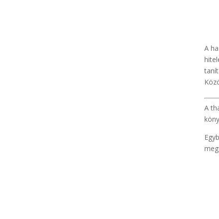
A ha
hite
taní
Közö
A th
köny
Egyb
megf