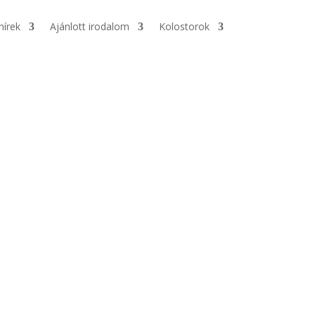
hírek
Ajánlott irodalom
Kolostorok