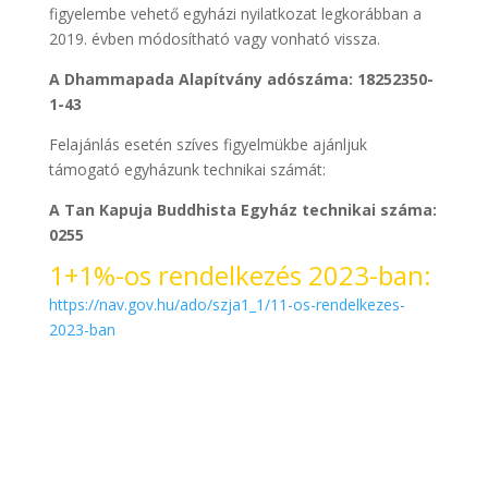
figyelembe vehető egyházi nyilatkozat legkorábban a
2019. évben módosítható vagy vonható vissza.
A Dhammapada Alapítvány adószáma: 18252350-
1-43
Felajánlás esetén szíves figyelmükbe ajánljuk
támogató egyházunk technikai számát:
A Tan Kapuja Buddhista Egyház technikai száma:
0255
1+1%-os rendelkezés 2023-ban:
https://nav.gov.hu/ado/szja1_1/11-os-rendelkezes-
2023-ban