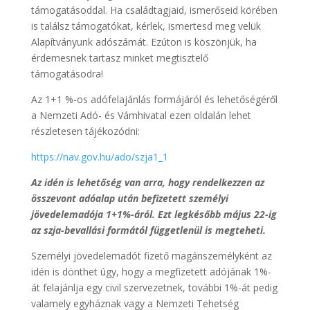
támogatásoddal. Ha családtagjaid, ismerőseid körében
is találsz támogatókat, kérlek, ismertesd meg velük
Alapítványunk adószámát. Ezúton is köszönjük, ha
érdemesnek tartasz minket megtisztelő
támogatásodra!
Az 1+1 %-os adófelajánlás formájáról és lehetőségéről
a Nemzeti Adó- és Vámhivatal ezen oldalán lehet
részletesen tájékozódni:
https://nav.gov.hu/ado/szja1_1
Az idén is lehetőség van arra, hogy rendelkezzen az
összevont adóalap után befizetett személyi
jövedelemadója 1+1%-áról. Ezt legkésőbb május 22-ig
az szja-bevallási formától függetlenül is megteheti.
Személyi jövedelemadót fizető magánszemélyként az
idén is dönthet úgy, hogy a megfizetett adójának 1%-
át felajánlja egy civil szervezetnek, további 1%-át pedig
valamely egyháznak vagy a Nemzeti Tehetség