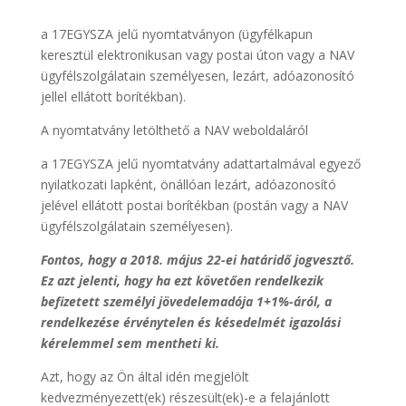
a 17EGYSZA jelű nyomtatványon (ügyfélkapun
keresztül elektronikusan vagy postai úton vagy a NAV
ügyfélszolgálatain személyesen, lezárt, adóazonosító
jellel ellátott borítékban).
A nyomtatvány letölthető a NAV weboldaláról
a 17EGYSZA jelű nyomtatvány adattartalmával egyező
nyilatkozati lapként, önállóan lezárt, adóazonosító
jelével ellátott postai borítékban (postán vagy a NAV
ügyfélszolgálatain személyesen).
Fontos, hogy a 2018. május 22-ei határidő jogvesztő.
Ez azt jelenti, hogy ha ezt követően rendelkezik
befizetett személyi jövedelemadója 1+1%-áról, a
rendelkezése érvénytelen és késedelmét igazolási
kérelemmel sem mentheti ki.
Azt, hogy az Ön által idén megjelölt
kedvezményezett(ek) részesült(ek)-e a felajánlott