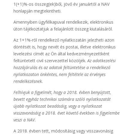
1(+1)%-os összeg(ek)ből, jövő év januártól a NAV
honlapján megtekintheti.
Amennyiben ügyfélkapuval rendelkezik, elektronikus
úton tájékoztatjuk a felajánlott összeg kiutalásáról.
Az 1+1%-ról rendelkező nyilatkozatán jelezheti azon
döntését is, hogy nevét és postai, illetve elektronikus
levelezési címét az Ön által kedvezményezettként
feltüntetett civil szervezettel közöljék.
Az adatkezelési
hozzájárulás és az adatok feltüntetése a rendelkező
nyilatkozaton önkéntes, nem feltétele az érvényes
rendelkezésnek.
Felhívjuk a figyelmét, hogy a 2018. évben benyújtott,
bevett egyház technikai számára szóló nyilatkozatát
újabb nyilatkozat beadásáig, vagy a nyilatkozat
visszavonásáig a 2018. évet követő években is figyelembe
veszi a NAV.
A 2018. évben tett, módosításig vagy visszavonásig