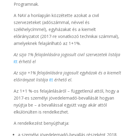
Programnak.
A NAV a honlapján közzétette azokat a civil
szervezeteket (adószámmal, névvel és
székhelycímmel), egyházakat és a kiemelt
előirányzatot (2017-re vonatkozó technikai számmal),
amelyeknek felajánlható az 1+1%.
Az szja 1% felajánlására jogosult civil szervezetek listája
itt
érhető el
Az szja +1% felajánlására jogosult egyházak és a kiemelt
előirányzat listája
itt
érhető el.
Az 1+1 %-os felajánlásáról – függetlenül attól, hogy a
2017-es személyi jövedelemadó-bevallását hogyan
nyújtja be – a bevallással együtt vagy akár attól
elkülönülten is rendelkezhet.
A rendelkezést benyújthatja:
a személyi jövedelemadó-bevallás részeként 2018.