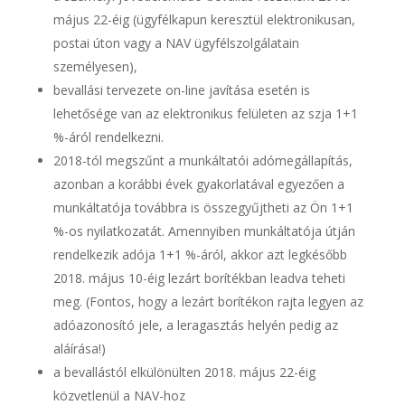
május 22-éig (ügyfélkapun keresztül elektronikusan,
postai úton vagy a NAV ügyfélszolgálatain
személyesen),
bevallási tervezete on-line javítása esetén is
lehetősége van az elektronikus felületen az szja 1+1
%-áról rendelkezni.
2018-tól megszűnt a munkáltatói adómegállapítás,
azonban a korábbi évek gyakorlatával egyezően a
munkáltatója továbbra is összegyűjtheti az Ön 1+1
%-os nyilatkozatát. Amennyiben munkáltatója útján
rendelkezik adója 1+1 %-áról, akkor azt legkésőbb
2018. május 10-éig lezárt borítékban leadva teheti
meg. (Fontos, hogy a lezárt borítékon rajta legyen az
adóazonosító jele, a leragasztás helyén pedig az
aláírása!)
a bevallástól elkülönülten 2018. május 22-éig
közvetlenül a NAV-hoz